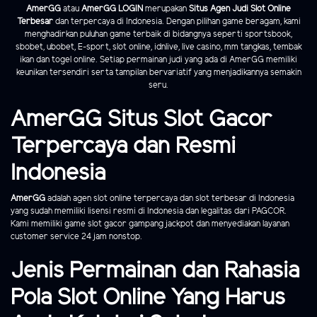
AmerGG
atau
AmerGG LOGIN
merupakan
Situs Agen Judi Slot Online
Terbesar
dan terpercaya di Indonesia. Dengan pilihan game beragam, kami
menghadirkan puluhan game terbaik di bidangnya seperti sportsbook,
sbobet, ubobet, E-sport, slot online, idnlive, live casino, mm tangkas, tembak
ikan dan togel online. Setiap permainan judi yang ada di AmerGG memiliki
keunikan tersendiri serta tampilan bervariatif yang menjadikannya semakin
seru.
AmerGG Situs Slot Gacor
Terpercaya dan Resmi
Indonesia
AmerGG
adalah agen slot online terpercaya dan slot terbesar di Indonesia
yang sudah memiliki lisensi resmi di Indonesia dan legalitas dari PAGCOR.
Kami memiliki game slot gacor gampang jackpot dan menyediakan layanan
customer service 24 jam nonstop.
Jenis Permainan dan Rahasia
Pola Slot Online Yang Harus