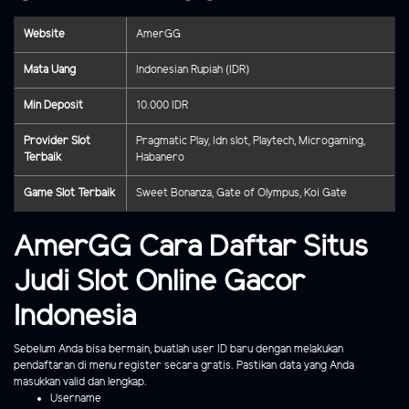
Website
AmerGG
Mata Uang
Indonesian Rupiah (IDR)
Min Deposit
10.000 IDR
Provider Slot
Pragmatic Play, Idn slot, Playtech, Microgaming,
Terbaik
Habanero
Game Slot Terbaik
Sweet Bonanza, Gate of Olympus, Koi Gate
AmerGG Cara Daftar Situs
Judi Slot Online Gacor
Indonesia
Sebelum Anda bisa bermain, buatlah user ID baru dengan melakukan
pendaftaran di menu register secara gratis. Pastikan data yang Anda
masukkan valid dan lengkap.
Username