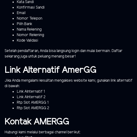
Kata Sandi
Konfirmasi Sandi
Email
Nomor Telepon
Pilih Bank
Nama Rekening
Nomor Rekening
Kode Validasi
Setelah pendaftaran, Anda bisa langsung login dan mulai bermain. Daftar
sekarang juga untuk peluang menang besar!
Link Alternatif AmerGG
Jika Anda mengalami kesulitan mengakses website kami, gunakan link alternatif
di bawah:
Link Alnternatif 1
Link Alnternatif 2
Rtp Slot AMERGG 1
Rtp Slot AMERGG 2
Kontak AMERGG
Hubungi kami melalui berbagai channel berikut: