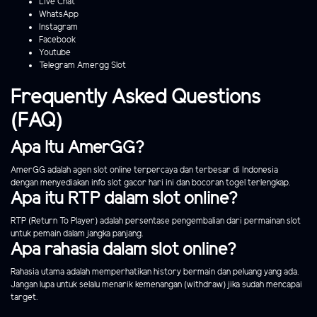
Live Chat
WhatsApp
Instagram
Facebook
Youtube
Telegram Amergg Slot
Frequently Asked Questions
(FAQ)
Apa Itu AmerGG?
AmerGG adalah agen slot online terpercaya dan terbesar di Indonesia
dengan menyediakan info slot gacor hari ini dan bocoran togel terlengkap.
Apa itu RTP dalam slot online?
RTP (Return To Player) adalah persentase pengembalian dari permainan slot
untuk pemain dalam jangka panjang.
Apa rahasia dalam slot online?
Rahasia utama adalah memperhatikan history bermain dan peluang yang ada.
Jangan lupa untuk selalu menarik kemenangan (withdraw) jika sudah mencapai
target.