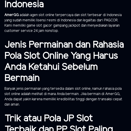
Indonesia
AmerGG
adalah agen slot online terpercaya dan slot terbesar di Indonesia
yang sudah memiliki lisensi resmi di Indonesia dan legalitas dari PAGCOR.
Kami memiliki game slot gacor gampang jackpot dan menyediakan layanan
customer service 24 jam nonstop.
Jenis Permainan dan Rahasia
Pola Slot Online Yang Harus
Anda Ketahui Sebelum
Bermain
Banyak jenis permainan yang tersedia dalam slot online, namun rahasia pola
slot online adalah melihat di mana Anda bermain. Jika bermain di AmerGG,
Anda dapat yakin karena memiliki kredibilitas tinggi dengan transaksi cepat
dan aman.
Trik atau Pola JP Slot
Terbaik dan PP Slot Paling