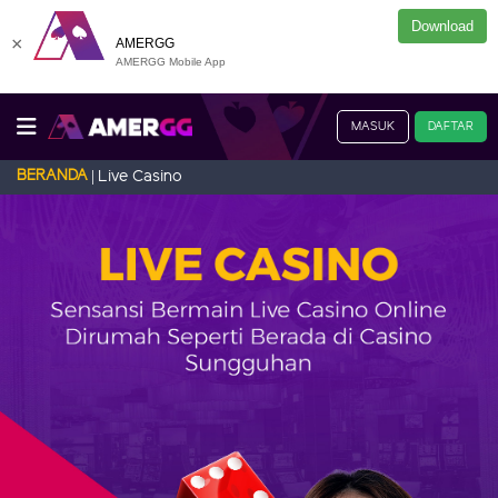
Download
×
AMERGG
AMERGG Mobile App
MASUK
DAFTAR
BERANDA
Live Casino