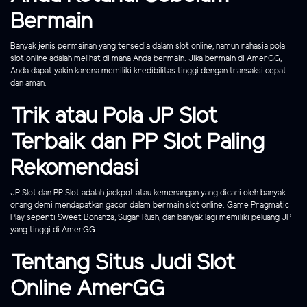
Bermain
Banyak jenis permainan yang tersedia dalam slot online, namun rahasia pola
slot online adalah melihat di mana Anda bermain. Jika bermain di AmerGG,
Anda dapat yakin karena memiliki kredibilitas tinggi dengan transaksi cepat
dan aman.
Trik atau Pola JP Slot
Terbaik dan PP Slot Paling
Rekomendasi
JP Slot dan PP Slot adalah jackpot atau kemenangan yang dicari oleh banyak
orang demi mendapatkan gacor dalam bermain slot online. Game Pragmatic
Play seperti Sweet Bonanza, Sugar Rush, dan banyak lagi memiliki peluang JP
yang tinggi di AmerGG.
Tentang Situs Judi Slot
Online AmerGG