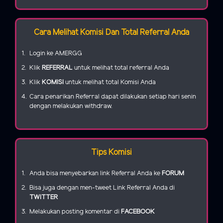
Cara Melihat Komisi Dan Total Referral Anda
1.
Login ke AMERGG
2.
Klik
REFERRAL
untuk melihat total referral Anda
3.
Klik
KOMISI
untuk melihat total Komisi Anda
4.
Cara penarikan Referral dapat dilakukan setiap hari senin
dengan melakukan withdraw.
Tips Komisi
1.
Anda bisa menyebarkan link Referral Anda ke
FORUM
2.
Bisa juga dengan men-tweet Link Referral Anda di
TWITTER
3.
Melakukan posting komentar di
FACEBOOK