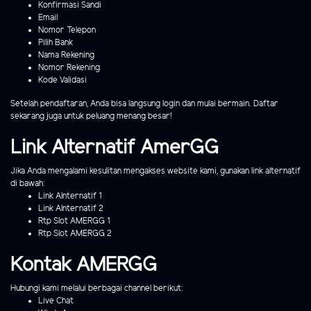
Konfirmasi Sandi
Email
Nomor Telepon
Pilih Bank
Nama Rekening
Nomor Rekening
Kode Validasi
Setelah pendaftaran, Anda bisa langsung login dan mulai bermain. Daftar
sekarang juga untuk peluang menang besar!
Link Alternatif AmerGG
Jika Anda mengalami kesulitan mengakses website kami, gunakan link alternatif
di bawah:
Link Alnternatif 1
Link Alnternatif 2
Rtp Slot AMERGG 1
Rtp Slot AMERGG 2
Kontak AMERGG
Hubungi kami melalui berbagai channel berikut:
Live Chat